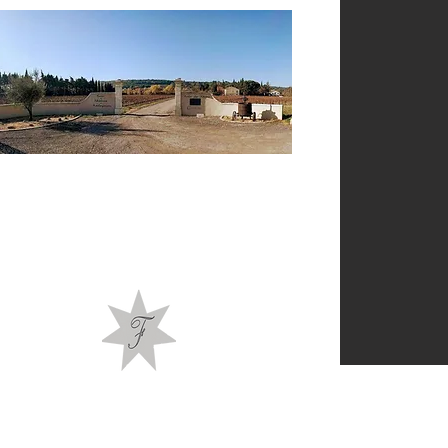
Bienvenue à la cave du
Château de Fontsegugne !