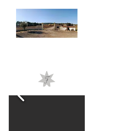
Bienvenue à la cave du
Château de Fontsegugne !